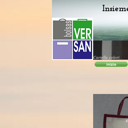
Insiem
Cartella colori
inizio